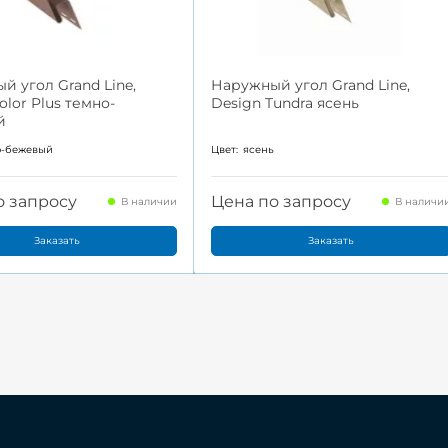
й угол Grand Line,
Наружный угол Grand Line,
Color Plus темно-
Design Tundra ясень
й
о-бежевый
Цвет:
ясень
о запросу
Цена по запросу
В наличии
В наличи
Заказать
Заказать