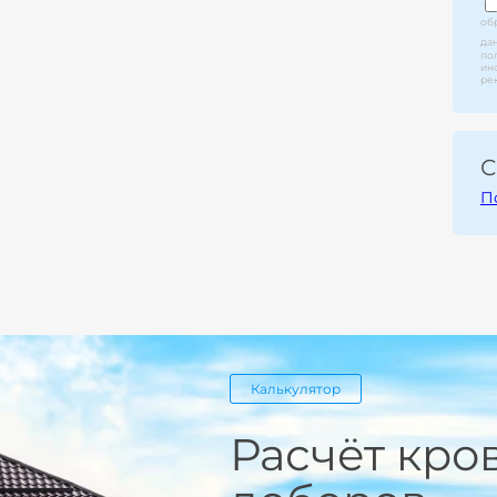
об
да
по
ин
ре
С
П
Калькулятор
Расчёт кро