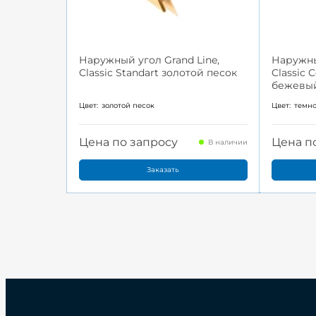
Наружный угол Grand Line,
Наружны
Classic Standart золотой песок
Classic 
бежевы
Цвет:
золотой песок
Цвет:
темн
Цена по запросу
Цена п
В наличии
Заказать