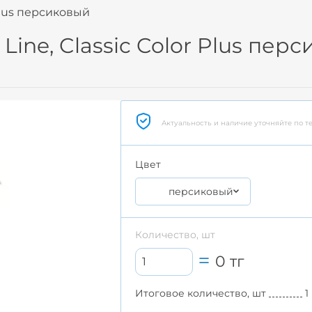
Plus персиковый
ine, Classic Color Plus пер
Актуальность и наличие уточняйте по т
Цвет
персиковый
Количество, шт
0
тг
Итоговое количество, шт
1