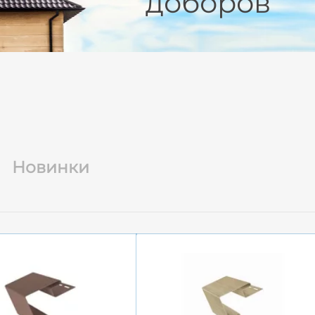
доборов
Новинки